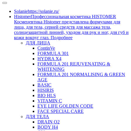
Solanie
https://solanie.ru/
Histomer
Профессиональная косметика HISTOMER
Космецевтика Histomer представлена формулами для
лица, для тела, серией средств для массажа тела,
солнцезащитной линией, уходом для рук и ног, для губ и
кожи вокруг глаз. Подробнее
ДЛЯ ЛИЦА
ContinVe
FORMULA 301
HYDRA X4
FORMULA 201 REJUVENATING &
WHITENING
FORMULA 201 NORMALISING & GREEN
AGE
BASIC
HISIRIS
BIO HLS
VITAMIN C
EYE LIFE GOLDEN CODE
FACE SPECIAL CARE
ДЛЯ ТЕЛА
DRAIN O2
BODY H4