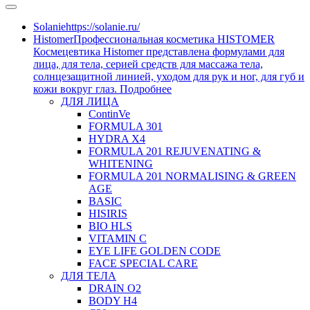
Solanie
https://solanie.ru/
Histomer
Профессиональная косметика HISTOMER
Космецевтика Histomer представлена формулами для
лица, для тела, серией средств для массажа тела,
солнцезащитной линией, уходом для рук и ног, для губ и
кожи вокруг глаз. Подробнее
ДЛЯ ЛИЦА
ContinVe
FORMULA 301
HYDRA X4
FORMULA 201 REJUVENATING &
WHITENING
FORMULA 201 NORMALISING & GREEN
AGE
BASIC
HISIRIS
BIO HLS
VITAMIN C
EYE LIFE GOLDEN CODE
FACE SPECIAL CARE
ДЛЯ ТЕЛА
DRAIN O2
BODY H4