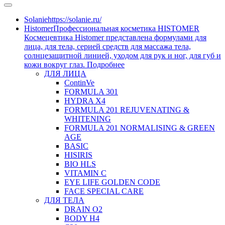
Solanie
https://solanie.ru/
Histomer
Профессиональная косметика HISTOMER
Космецевтика Histomer представлена формулами для
лица, для тела, серией средств для массажа тела,
солнцезащитной линией, уходом для рук и ног, для губ и
кожи вокруг глаз. Подробнее
ДЛЯ ЛИЦА
ContinVe
FORMULA 301
HYDRA X4
FORMULA 201 REJUVENATING &
WHITENING
FORMULA 201 NORMALISING & GREEN
AGE
BASIC
HISIRIS
BIO HLS
VITAMIN C
EYE LIFE GOLDEN CODE
FACE SPECIAL CARE
ДЛЯ ТЕЛА
DRAIN O2
BODY H4