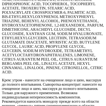
DIPHOSPHONIC ACID, TOCOPHEROL, TOCOPHERYL
ACETATE, TROXERUTIN, STEARIC ACID,
POLYACRYLATE CROSSPOLYMER-6, PALMITIC ACID,
BIS-ETHYLHEXYLOXYPHENOL METHOXYPHENYL
TRIAZINE, BEHENYL ALCOHOL, PHENOXYETHANOL,
HYDROXYACETOPHENONE, 1,2-HEXANEDIOL, PARFUM,
DIMETHICONE, ARACHIDYL GLUCOSIDE, DECYL
GLUCOSIDE, XANTHAN GUM, SODIUM HYALURONATE,
ETHYLHEXYLGLYCERIN, LECITHIN, TETRASODIUM
GLUTAMATE DIACETATE, MYRISTIC ACID, BUTYLENE
GLYCOL, LAURIC ACID, PROPYLENE GLYCOL,
GLYCERIN, SODIUM HYDROXIDE, TETRAMETHYL
ACETYLOCTAHYDRONAPHTHALENES, LIMONENE,
CITRUS AURANTIUM PEEL OIL, CITRUS AURANTIUM
BERGAMIA PEEL OIL, LINALYL ACETATE, HEXYL
CINNAMAL, LINALOOL, PINENE, CITRONELLOL, CITRIC
ACID.
Крем: утром - нанесите на очищенное лицо и шею, массируя
до полного впитывания. Сыворотка-концентрат: нанесите на
очищенное лицо и шею, массируя до полного впитывания.
Только для наружного применения. Возможна
индивидуальная непереносимость компонентов.
Рекомендуется наносить монодозу прежде всего на области
морщин, «темных» пятнен гиперпигментации и области