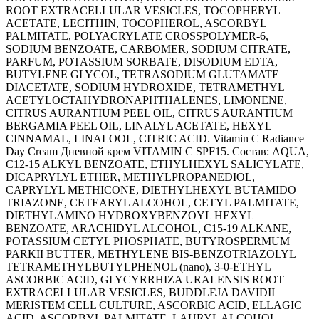
ROOT EXTRACELLULAR VESICLES, TOCOPHERYL
ACETATE, LECITHIN, TOCOPHEROL, ASCORBYL
PALMITATE, POLYACRYLATE CROSSPOLYMER-6,
SODIUM BENZOATE, CARBOMER, SODIUM CITRATE,
PARFUM, POTASSIUM SORBATE, DISODIUM EDTA,
BUTYLENE GLYCOL, TETRASODIUM GLUTAMATE
DIACETATE, SODIUM HYDROXIDE, TETRAMETHYL
ACETYLOCTAHYDRONAPHTHALENES, LIMONENE,
CITRUS AURANTIUM PEEL OIL, CITRUS AURANTIUM
BERGAMIA PEEL OIL, LINALYL ACETATE, HEXYL
CINNAMAL, LINALOOL, CITRIC ACID. Vitamin C Radiance
Day Cream Дневной крем VITAMIN C SPF15. Состав: AQUA,
C12-15 ALKYL BENZOATE, ETHYLHEXYL SALICYLATE,
DICAPRYLYL ETHER, METHYLPROPANEDIOL,
CAPRYLYL METHICONE, DIETHYLHEXYL BUTAMIDO
TRIAZONE, CETEARYL ALCOHOL, CETYL PALMITATE,
DIETHYLAMINO HYDROXYBENZOYL HEXYL
BENZOATE, ARACHIDYL ALCOHOL, C15-19 ALKANE,
POTASSIUM CETYL PHOSPHATE, BUTYROSPERMUM
PARKII BUTTER, METHYLENE BIS-BENZOTRIAZOLYL
TETRAMETHYLBUTYLPHENOL (nano), 3-0-ETHYL
ASCORBIC ACID, GLYCYRRHIZA URALENSIS ROOT
EXTRACELLULAR VESICLES, BUDDLEJA DAVIDII
MERISTEM CELL CULTURE, ASCORBIC ACID, ELLAGIC
ACID, ASCORBYL PALMITATE, LAURYL ALCOHOL