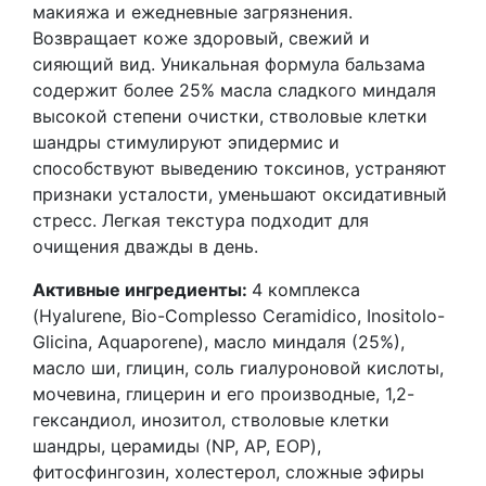
RADIANCE
макияжа и ежедневные загрязнения.
Cleansing
Возвращает коже здоровый, свежий и
Balm
сияющий вид. Уникальная формула бальзама
содержит более 25% масла сладкого миндаля
высокой степени очистки, стволовые клетки
шандры стимулируют эпидермис и
способствуют выведению токсинов, устраняют
признаки усталости, уменьшают оксидативный
стресс. Легкая текстура подходит для
очищения дважды в день.
Активные ингредиенты:
4 комплекса
(Hyalurene, Bio-Complesso Ceramidico, Inositolo-
Glicina, Aquaporene), масло миндаля (25%),
масло ши, глицин, соль гиалуроновой кислоты,
мочевина, глицерин и его производные, 1,2-
гександиол, инозитол, стволовые клетки
шандры, церамиды (NP, AP, EOP),
фитосфингозин, холестерол, сложные эфиры