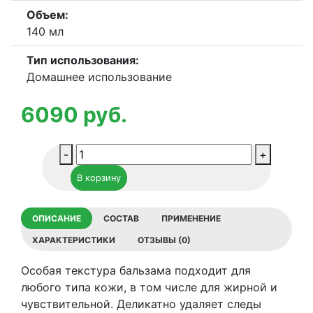
Объем:
140 мл
Тип использования:
Домашнее использование
6090
руб.
Количество
-
+
товара
В корзину
Очищающий
бальзам
для
ОПИСАНИЕ
СОСТАВ
ПРИМЕНЕНИЕ
лица
ХАРАКТЕРИСТИКИ
ОТЗЫВЫ (0)
Histomer
HYdra
Особая текстура бальзама подходит для
X4
любого типа кожи, в том числе для жирной и
HY-
чувствительной. Деликатно удаляет следы