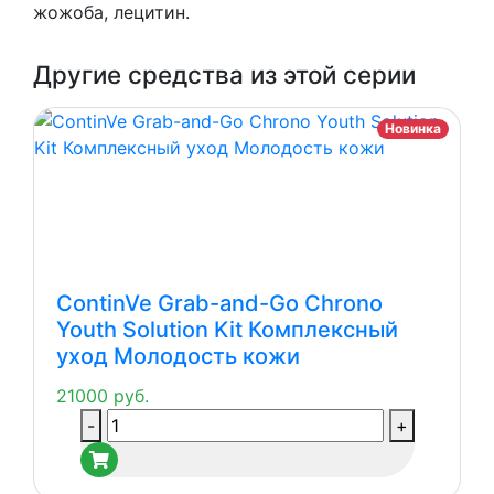
жожоба, лецитин.
Другие средства из этой серии
Новинка
ContinVe Grab-and-Go Chrono
Youth Solution Kit Комплексный
уход Молодость кожи
21000
руб.
Количество
-
+
товара
ContinVe