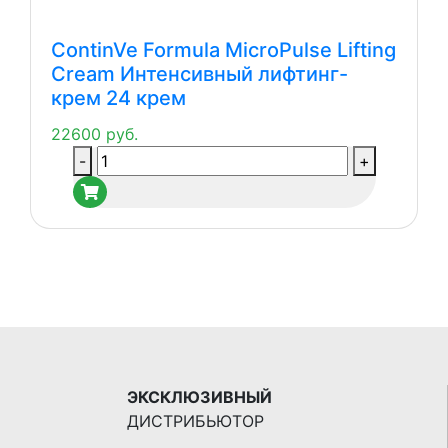
Milk
Молочко
ContinVe Formula MicroPulse Lifting
для
Cream Интенсивный лифтинг-
снятия
крем 24 крем
макияжа
22600
руб.
Количество
-
+
товара
ContinVe
Formula
MicroPulse
Lifting
Cream
Интенсивный
лифтинг-
крем
24
ЭКСКЛЮЗИВНЫЙ
крем
ДИСТРИБЬЮТОР