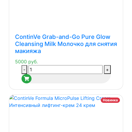
Go
Kit
Vitamin
C
Radiance
ContinVe Grab-and-Go Pure Glow
Ritual
Cleansing Milk Молочко для снятия
Комплексный
макияжа
уход
Сияние
5000
руб.
Количество
-
+
товара
ContinVe
Grab-
and-
Новинка
Go
Pure
Glow
Cleansing