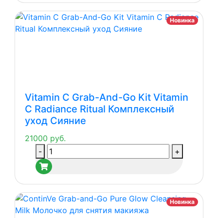
Grab-
and-
Новинка
Go
Chrono
Youth
Solution
Kit
Комплексный
Vitamin C Grab-And-Go Kit Vitamin
уход
C Radiance Ritual Комплексный
Молодость
уход Сияние
кожи
21000
руб.
Количество
-
+
товара
Vitamin
C
Grab-
Новинка
And-