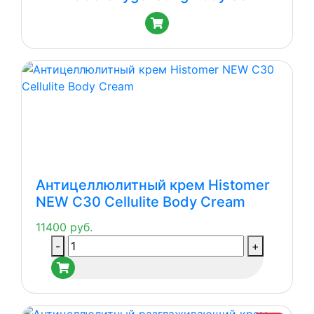
Антицеллюлитный крем Histomer
NEW C30 Cellulite Body Cream
11400
руб.
Количество
-
+
товара
Антицеллюлитный
крем
Histomer