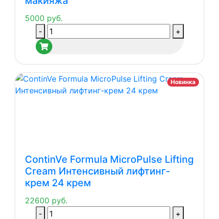
макияжа
Сияние
5000
руб.
Количество
-
+
товара
ContinVe
Grab-
and-
Новинка
Go
Pure
Glow
Cleansing
Milk
Молочко
ContinVe Formula MicroPulse Lifting
для
Cream Интенсивный лифтинг-
снятия
крем 24 крем
макияжа
22600
руб.
Количество
-
+