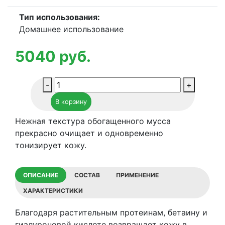
Тип использования:
Домашнее использование
5040
руб.
Количество
-
+
товара
В корзину
Очищающий
мусс
Нежная текстура обогащенного мусса
Histomer
прекрасно очищает и одновременно
Vitamin
тонизирует кожу.
C
Cleansing
ОПИСАНИЕ
СОСТАВ
ПРИМЕНЕНИЕ
Mousse
ХАРАКТЕРИСТИКИ
Благодаря растительным протеинам, бетаину и
гиалуроновой кислоте возвращает кожу в