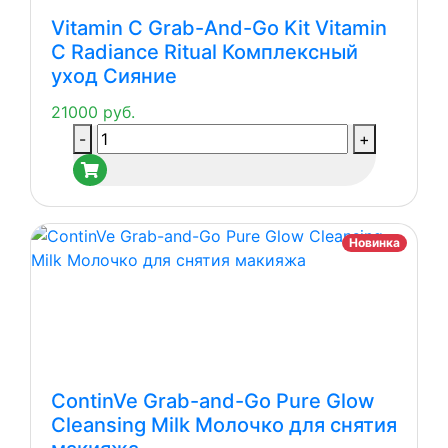
Комплексный
Vitamin C Grab-And-Go Kit Vitamin
уход
C Radiance Ritual Комплексный
Молодость
уход Сияние
кожи
21000
руб.
Количество
-
+
товара
Vitamin
C
Grab-
Новинка
And-
Go
Kit
Vitamin
C
Radiance
ContinVe Grab-and-Go Pure Glow
Ritual
Cleansing Milk Молочко для снятия
Комплексный
уход