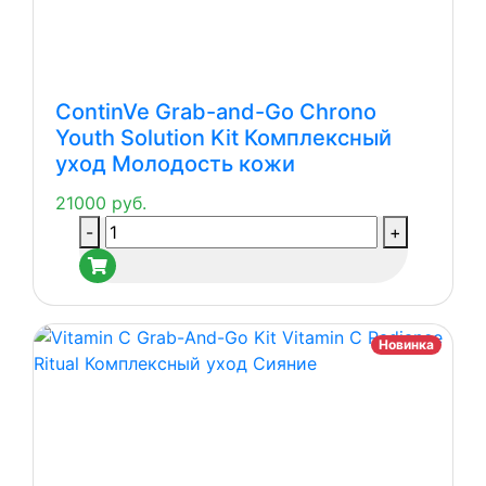
ContinVe Grab-and-Go Chrono
Youth Solution Kit Комплексный
уход Молодость кожи
21000
руб.
Количество
-
+
товара
ContinVe
Grab-
and-
Новинка
Go
Chrono
Youth
Solution
Kit