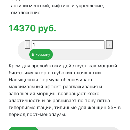
антипигментный, лифтинг и укрепление,
омоложение
14370
руб.
Количество
-
+
товара
В корзину
Крем-
филлер
Крем для зрелой кожи действует как мощный
для
био-стимулятор в глубоких слоях кожи.
зрелой
Насыщенная формула обеспечивает
кожи
максимальный эффект разглаживания и
55+
заполнения морщин, возвращает коже
SPF10
эластичность и выравнивает по тону пятна
Histomer
гиперпигментации, типичные для женщин 55+ в
BIO
период пост-менопаузы.
HLS
Supreme