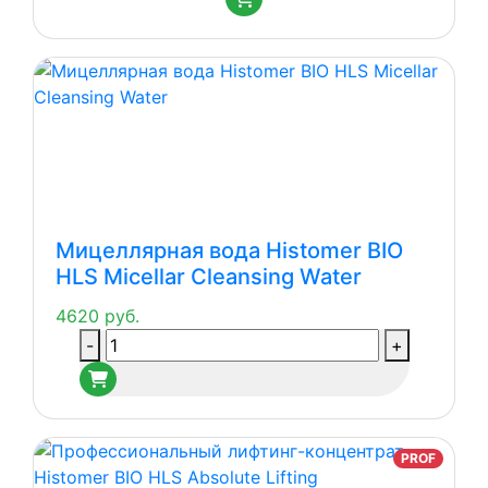
Мицеллярная вода Histomer BIO
HLS Micellar Cleansing Water
4620
руб.
Количество
-
+
товара
Мицеллярная
вода
Histomer
PROF
BIO