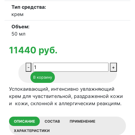
Тип средства:
крем
Объем:
50 мл
11440
руб.
Количество
-
+
товара
В корзину
Дневной
восстанавливающий
Успокаивающий, интенсивно увлажняющий
крем
крем для чувствительной, раздраженной кожи
для
и кожи, склонной к аллергическим реакциям.
чувствительной
кожи
ОПИСАНИЕ
СОСТАВ
ПРИМЕНЕНИЕ
Histomer
Hisiris
ХАРАКТЕРИСТИКИ