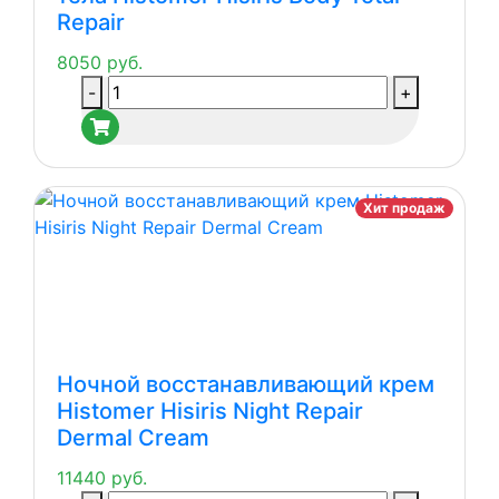
Repair
8050
руб.
Количество
-
+
товара
Восстанавливающий
крем
для
Хит продаж
тела
Histomer
Hisiris
Body
Total
Repair
Ночной восстанавливающий крем
Histomer Hisiris Night Repair
Dermal Cream
11440
руб.