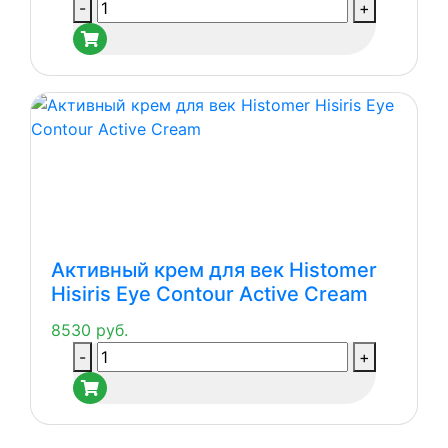
Количество
-
+
товара
Ночной
восстанавливающий
крем
Histomer
Hisiris
Night
Repair
Dermal
Cream
Активный крем для век Histomer
Hisiris Eye Contour Active Cream
8530
руб.
Количество
-
+
товара
Активный
крем