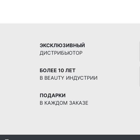
для
век
Histomer
Hisiris
Eye
Contour
Active
ЭКСКЛЮЗИВНЫЙ
Cream
ДИСТРИБЬЮТОР
БОЛЕЕ 10 ЛЕТ
В BEAUTY ИНДУСТРИИ
ПОДАРКИ
В КАЖДОМ ЗАКАЗЕ