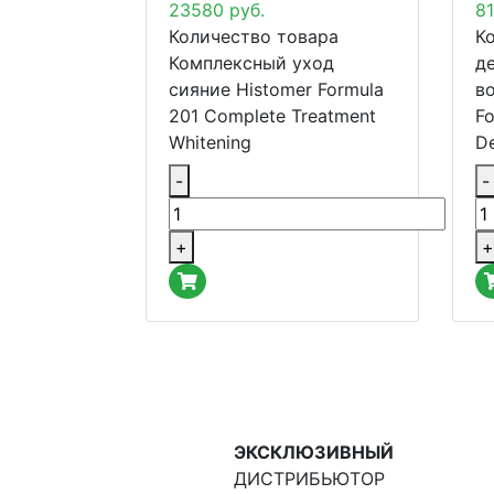
23580
руб.
8
Количество товара
К
Комплексный уход
д
сияние Histomer Formula
в
201 Complete Treatment
Fo
Whitening
De
-
-
+
+
ЭКСКЛЮЗИВНЫЙ
ДИСТРИБЬЮТОР