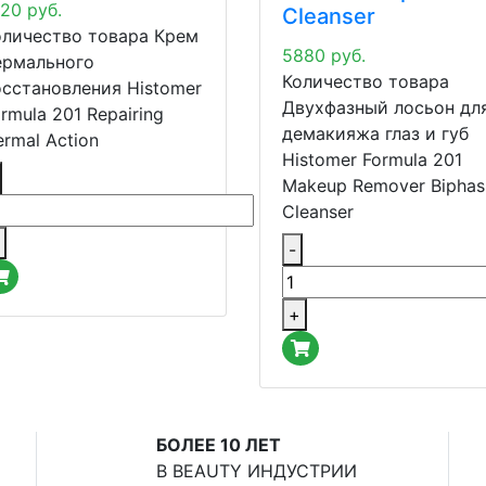
120
руб.
Cleanser
оличество товара Крем
5880
руб.
ермального
Количество товара
осстановления Histomer
Двухфазный лосьон дл
rmula 201 Repairing
демакияжа глаз и губ
rmal Action
Histomer Formula 201
Makeup Remover Biphas
Cleanser
-
+
БОЛЕЕ 10 ЛЕТ
В BEAUTY ИНДУСТРИИ