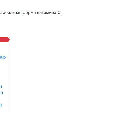
 стабильная форма витамина С,
н
аз
p