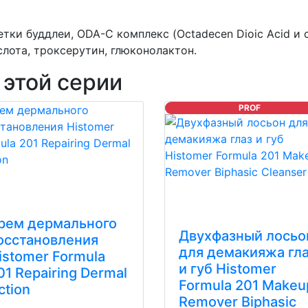
тки буддлеи, ODA-C комплекс (Octadecen Dioic Acid и
слота, троксерутин, глюконолактон.
 этой серии
PROF
рем дермального
Двухфазный лосьо
осстановления
для демакияжа гл
istomer Formula
и губ Histomer
01 Repairing Dermal
Formula 201 Makeu
ction
Remover Biphasic