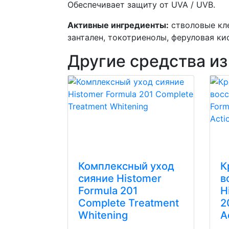
Обеспечивает защиту от UVA / UVB.
Активные ингредиенты:
стволовые кле
зантален, токотриенолы, феруловая ки
Другие средства из
Комплексный уход
К
сияние Histomer
в
Formula 201
H
Complete Treatment
2
Whitening
A