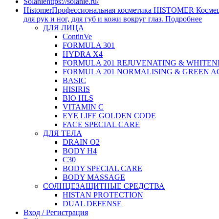
Solanie
https://solanie.ru/
Histomer
Профессиональная косметика HISTOMER Космецевт
для рук и ног, для губ и кожи вокруг глаз. Подробнее
ДЛЯ ЛИЦА
ContinVe
FORMULA 301
HYDRA X4
FORMULA 201 REJUVENATING & WHITEN
FORMULA 201 NORMALISING & GREEN A
BASIC
HISIRIS
BIO HLS
VITAMIN C
EYE LIFE GOLDEN CODE
FACE SPECIAL CARE
ДЛЯ ТЕЛА
DRAIN O2
BODY H4
C30
BODY SPECIAL CARE
BODY MASSAGE
СОЛНЦЕЗАЩИТНЫЕ СРЕДСТВА
HISTAN PROTECTION
DUAL DEFENSE
Вход / Регистрация