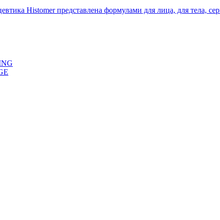
ика Histomer представлена формулами для лица, для тела, сери
ING
GE