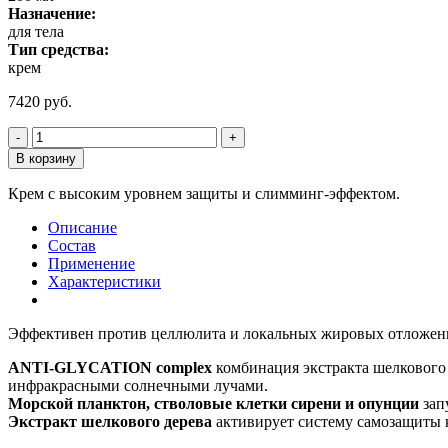
Назначение:
для тела
Тип средства:
крем
7420
руб.
Количество
-
+
товара
В корзину
Солнцезащитный
крем
Крем с высоким уровнем защиты и слимминг-эффектом.
для
тела
Описание
SPF30
Состав
Histomer
Применение
Histan
Характеристики
Active
Protection
Body
Эффективен против целлюлита и локальных жировых отложени
Cream
ANTI-GLYCATION complex
комбинация экстракта шелкового 
инфракрасными солнечными лучами.
Морской планктон, стволовые клетки сирени и опунции
зап
Экстракт шелкового дерева
активирует систему самозащиты 