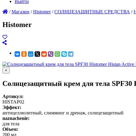
Выйти
/
Магазин
/
Histomer
/
СОЛНЦЕЗАЩИТНЫЕ СРЕДСТВА
/
Histomer
×
Солнцезащитный крем для тела SPF30 Hi
Артикул:
HISTAP02
Эффект:
антицеллюлитный, слимминг и дренаж, солнцезащитный
naznachenie:
для тела
Объем:
200 мл