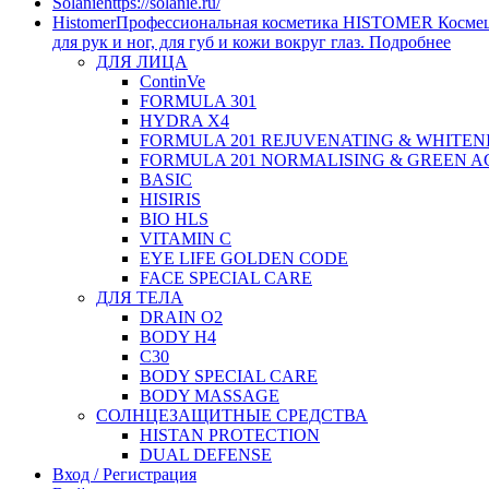
Solanie
https://solanie.ru/
Histomer
Профессиональная косметика HISTOMER Космецевт
для рук и ног, для губ и кожи вокруг глаз. Подробнее
ДЛЯ ЛИЦА
ContinVe
FORMULA 301
HYDRA X4
FORMULA 201 REJUVENATING & WHITEN
FORMULA 201 NORMALISING & GREEN A
BASIC
HISIRIS
BIO HLS
VITAMIN C
EYE LIFE GOLDEN CODE
FACE SPECIAL CARE
ДЛЯ ТЕЛА
DRAIN O2
BODY H4
C30
BODY SPECIAL CARE
BODY MASSAGE
СОЛНЦЕЗАЩИТНЫЕ СРЕДСТВА
HISTAN PROTECTION
DUAL DEFENSE
Вход / Регистрация