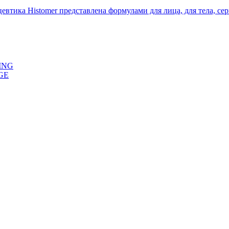
ика Histomer представлена формулами для лица, для тела, сери
ING
GE