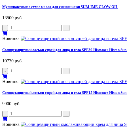
Мультиактивное сухое масло для сияния кожи SUBLIME GLOW OIL
13500
руб.
Количество
-
+
товара
Мультиактивное
Новинка
сухое
масло
Cолнцезащитный лосьон-спрей для лица и тела SPF30 Histomer Histan Sun 
для
сияния
10730
руб.
кожи
SUBLIME
Количество
-
+
GLOW
товара
OIL
Cолнцезащитный
Новинка
лосьон-
спрей
Cолнцезащитный лосьон-спрей для лица и тела SPF15 Histomer Histan Sun 
для
лица
9900
руб.
и
тела
Количество
-
+
SPF30
товара
Histomer
Cолнцезащитный
Новинка
Histan