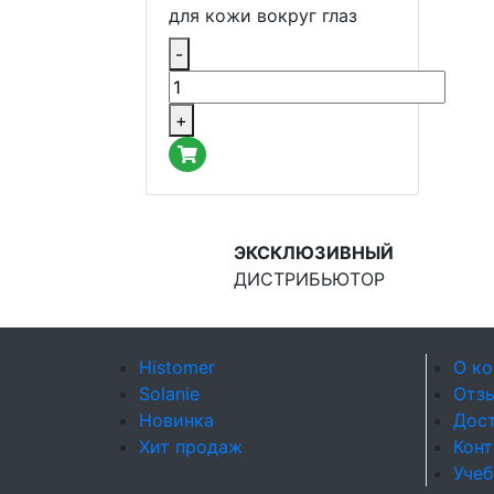
для кожи вокруг глаз
-
+
ЭКСКЛЮЗИВНЫЙ
ДИСТРИБЬЮТОР
Histomer
О к
Solanie
Отз
Новинка
Дост
Хит продаж
Кон
Учеб