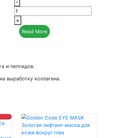
-
+
Read More
а и пептидов.
а выработку коллагена.