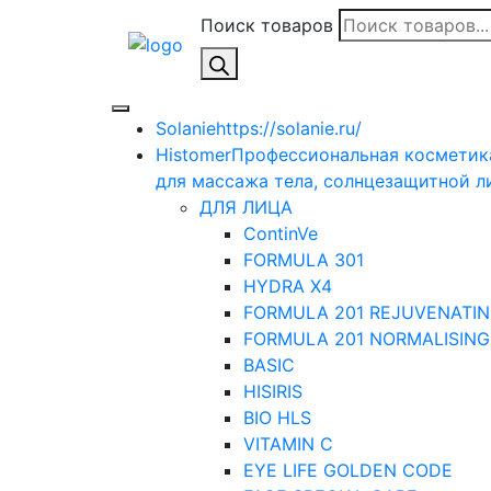
Поиск товаров
Solanie
https://solanie.ru/
Histomer
Профессиональная косметика
для массажа тела, солнцезащитной ли
ДЛЯ ЛИЦА
ContinVe
FORMULA 301
HYDRA X4
FORMULA 201 REJUVENATIN
FORMULA 201 NORMALISING
BASIC
HISIRIS
BIO HLS
VITAMIN C
EYE LIFE GOLDEN CODE