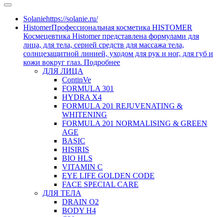
Solanie
https://solanie.ru/
Histomer
Профессиональная косметика HISTOMER
Космецевтика Histomer представлена формулами для
лица, для тела, серией средств для массажа тела,
солнцезащитной линией, уходом для рук и ног, для губ и
кожи вокруг глаз. Подробнее
ДЛЯ ЛИЦА
ContinVe
FORMULA 301
HYDRA X4
FORMULA 201 REJUVENATING &
WHITENING
FORMULA 201 NORMALISING & GREEN
AGE
BASIC
HISIRIS
BIO HLS
VITAMIN C
EYE LIFE GOLDEN CODE
FACE SPECIAL CARE
ДЛЯ ТЕЛА
DRAIN O2
BODY H4